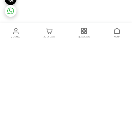
خانه
دسته‌بندی
سبد خرید
پروفایل
دسترسی سریع
تماس با ما
هفت روز هفته ، از ۱۲ ظهر تا ۱۲ شب پاسخگوی شما هستیم
شماره تماس
09178202862