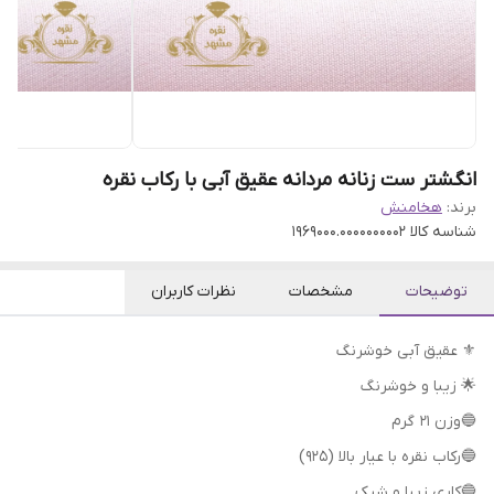
انگشتر ست زنانه مردانه عقیق آبی با رکاب نقره
برند:
هخامنش
شناسه کالا
1969000.0000000002
توضیحات
مشخصات
نظرات کاربران
⚜️ عقیق آبی خوشرنگ
🌟 زیبا و خوشرنگ
🔵وزن 21 گرم
🔵رکاب نقره با عیار بالا (۹۲۵)
🔵کاری زیبا و شیک