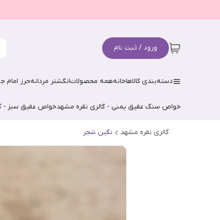
ورود / ثبت نام
دسته‌بندی کالاها
خانه
همه محصولات
انگشتر مردانه
حرز امام جو
خواص سنگ عقیق یمنی - گالری نقره مشهد
خواص عقیق سبز - گ
گالری نقره مشهد
نگین شجر