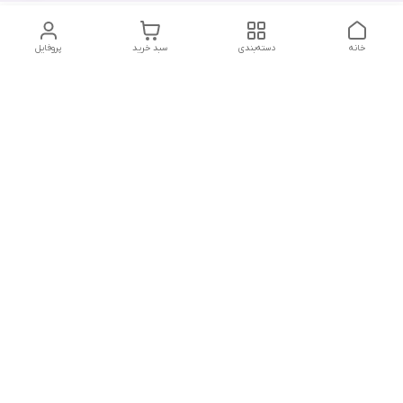
خانه
دسته‌بندی
سبد خرید
پروفایل
دسترسی سریع
تماس با ما
هفت روز هفته ، از ۱۲ ظهر تا ۱۲ شب پاسخگوی شما هستیم
شماره تماس
09178202862