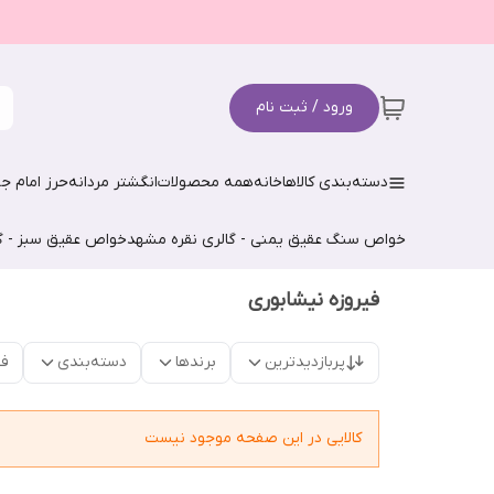
ورود / ثبت نام
دسته‌بندی کالاها
خانه
همه محصولات
انگشتر مردانه
حرز امام جو
خواص سنگ عقیق یمنی - گالری نقره مشهد
خواص عقیق سبز - گ
فیروزه نیشابوری
پربازدیدترین
برندها
دسته‌بندی
فق
کالایی در این صفحه موجود نیست