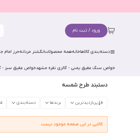
ورود / ثبت نام
دسته‌بندی کالاها
خانه
همه محصولات
انگشتر مردانه
حرز امام جو
خواص سنگ عقیق یمنی - گالری نقره مشهد
خواص عقیق سبز - گ
دستبند طرح شمسه
پربازدیدترین
برندها
دسته‌بندی
فق
کالایی در این صفحه موجود نیست