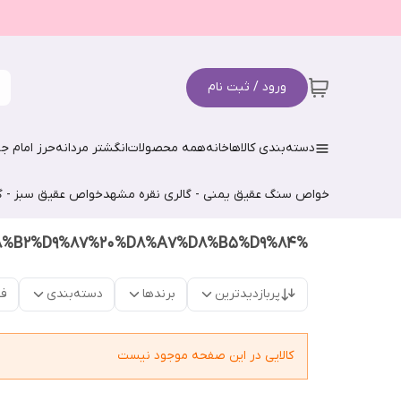
ورود / ثبت نام
دسته‌بندی کالاها
خانه
همه محصولات
انگشتر مردانه
حرز امام جو
خواص سنگ عقیق یمنی - گالری نقره مشهد
خواص عقیق سبز - گ
%D9%81%DB%8C%D8%B1%D9%88%D8%B2%D9%87%20%D8%A7%D8%B5%D9%84
پربازدیدترین
برندها
دسته‌بندی
فق
کالایی در این صفحه موجود نیست