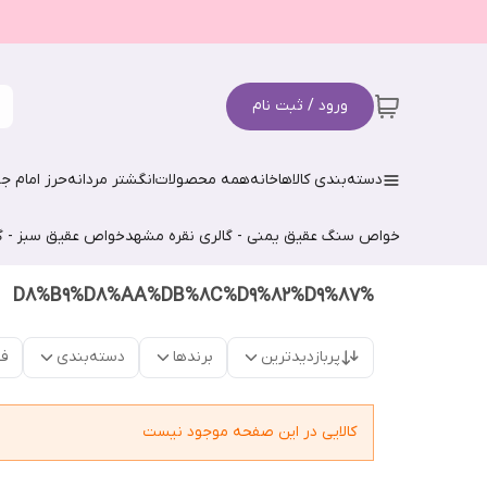
ورود / ثبت نام
دسته‌بندی کالاها
خانه
همه محصولات
انگشتر مردانه
حرز امام جو
خواص سنگ عقیق یمنی - گالری نقره مشهد
خواص عقیق سبز - گ
%D8%B9%D8%AA%DB%8C%D9%82%D9%87
پربازدیدترین
برندها
دسته‌بندی
فق
کالایی در این صفحه موجود نیست