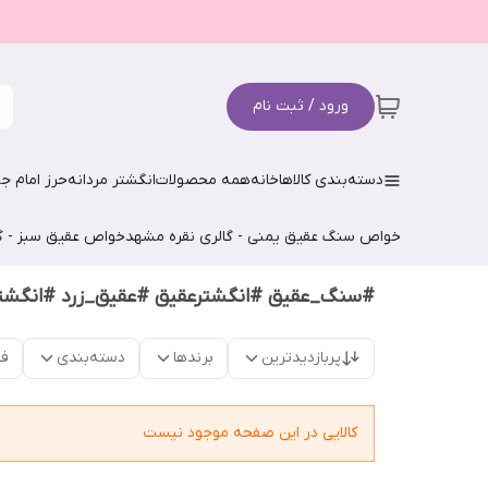
ورود / ثبت نام
دسته‌بندی کالاها
خانه
همه محصولات
انگشتر مردانه
حرز امام جو
خواص سنگ عقیق یمنی - گالری نقره مشهد
خواص عقیق سبز - گ
#سنگ_عقیق #انگشترعقیق #عقیق_زرد #انگشتر
پربازدیدترین
برندها
دسته‌بندی
فق
کالایی در این صفحه موجود نیست