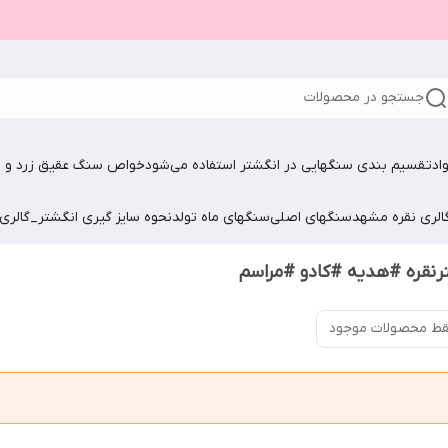
جستجو در محصولات
اد
تقسیم بندی سنگهایی در انگشتر استفاده می‌شود
خواص سنگ عقیق زرد و ش
الری نقره مشهد
سنگهای اصلی
سنگهای ماه تولد
نحوه سایز گیری انگشتر_گالری
نقره #هدیه #کادو #مراسم
ط محصولات موجود