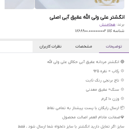
انگشتر علی ولی الله عقیق آبی اصلی
برند:
هخامنش
شناسه کالا
1868900.0000000002
توضیحات
مشخصات
نظرات کاربران
🔵 انگشتر مردانه عقیق آبی حکاکی علی ولی الله
💠 رکاب = نقره 925
💠 تاج برنجی رنگ ثابت
💠 سنگ= عقیق معدنی
💠 وزن 10 گرم
📦 ارسال رایگان با پست پیشتاز به تمامی نقاط
💎ضمانت مادام العمر اصالت محصول
سایز: اگر تمایل دارید انگشتر با سایز دلخواه شما ارسال شود ، فقط