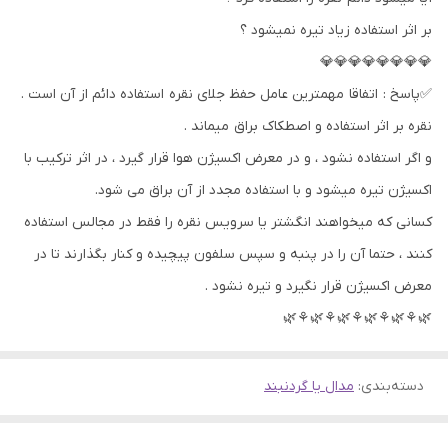
بر اثر استفاده زیاد تیره نمیشود ؟
💎💎💎💎💎💎💎💎
✅پاسخ : اتفاقا مهمترین عامل حفظ جلای نقره استفاده دائم از آن است .
نقره بر اثر استفاده و اصطکاک براق میماند .
و اگر استفاده نشود ، و در معرض اکسیژن هوا قرار گیرد ، در اثر ترکیب با
اکسیژن تیره میشود و با استفاده مجدد از آن براق می شود.
کسانی که میخواهند انگشتر یا سرویس نقره را فقط در مجالس استفاده
کنند ، حتما آن را در پنبه و سپس سلفون پیچیده و کنار بگذارند تا در
معرض اکسیژن قرار نگیرد و تیره نشود .
🌿⚘🌿⚘🌿⚘🌿⚘🌿⚘🌿
دسته‌بندی
:
مدال یا گردنبند