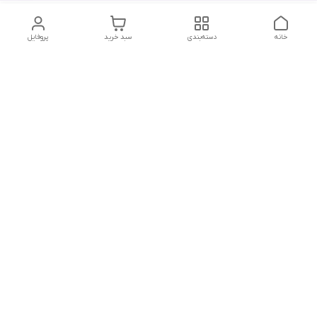
خانه
دسته‌بندی
سبد خرید
پروفایل
دسترسی سریع
تماس با ما
هفت روز هفته ، از ۱۲ ظهر تا ۱۲ شب پاسخگوی شما هستیم
شماره تماس
09178202862