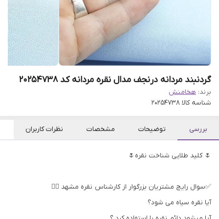
گردنبند مردانه درنجف مدال نقره مردانه کد 20254738
برند:
هخامنش
شناسه کالا
20254738
بررسی
توضیحات
مشخصات
نظرات کاربران
🌷 کلید طلایی شناخت نقره🌷
✅سوال رایج مشتریان بزرگوار از کارشناس نقره مشهد 👇🏻
آیا نقره سیاه می شود؟
آیا میشود دائم نقره را استفاده کرد ؟