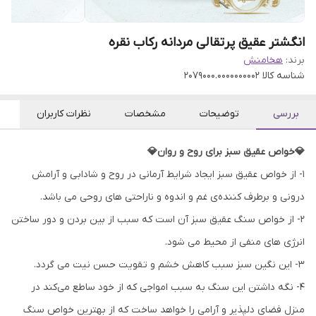
انگشتر عقیق پرتقالی مردانه رکاب نقره
برند:
هخامنش
شناسه کالا
2079000.0000000002
بررسی
توضیحات
مشخصات
نظرات کاربران
💎خواص عقیق سبز برای روح و روان💎
۱- از خواص عقیق سبز ایجاد شرایط آرمانی در روح و شادابی و آرامش
درونی و برطرف کننده‌ی غم و اندوه و ناراحتی های روحی می باشد.
۲- از خواص سنگ عقیق سبز آن است که سبب از بین بردن و دور ساختن
انرژی های منفی از محیط می شود.
۳- این نگین سبز سبب کاهش خشم و تقویت حسن نیت می گردد.
۴- نگه داشتن این سنگ به سبب امواجی که از خود ساطع می‌کند در
منزل فضای دلپذیر و آرامی را خواهد ساخت که از بهترین خواص سنگ