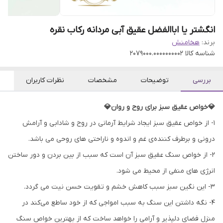
انگشتر یا اباالفضل عقیق آبی مردانه رکاب نقره
برند:
هخامنش
شناسه کالا
2079000.0000000002
بررسی
توضیحات
مشخصات
نظرات کاربران
💎خواص عقیق سبز برای روح و روان💎
۱- از خواص عقیق سبز ایجاد شرایط آرمانی در روح و شادابی و آرامش
درونی و برطرف کننده‌ی غم و اندوه و ناراحتی های روحی می باشد.
۲- از خواص سنگ عقیق سبز آن است که سبب از بین بردن و دور ساختن
انرژی های منفی از محیط می شود.
۳- این نگین سبز سبب کاهش خشم و تقویت حسن نیت می گردد.
۴- نگه داشتن این سنگ به سبب امواجی که از خود ساطع می‌کند در
منزل فضای دلپذیر و آرامی را خواهد ساخت که از بهترین خواص سنگ