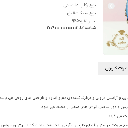
نوع رکاب
:
ماشینی
نوع سنگ
:
عقیق
عیار نقره
:
925
شناسه کالا
2079000.0000000002
ظرات کاربران