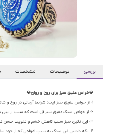
بررسی
توضیحات
مشخصات
ن
💎خواص عقیق سبز برای روح و روان💎
۱- از خواص عقیق سبز ایجاد شرایط آرمانی در روح و شادابی و آرامش درونی و برطرف کننده‌ی غم و اندوه و ناراحتی های روحی می باشد.
۲- از خواص سنگ عقیق سبز آن است که سبب از بین بردن و دور ساختن انرژی های منفی از محیط می شود.
۳- این نگین سبز سبب کاهش خشم و تقویت حسن نیت می گردد.
۴- نگه داشتن این سنگ به سبب امواجی که از خود ساطع می‌کند در منزل فضای دلپذیر و آرامی را خواهد ساخت که از بهترین خواص سنگ عقیق سبز میباشد.