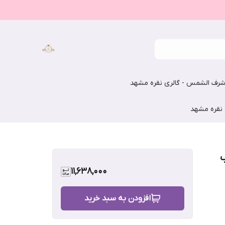
رف الشمس - گالری نقره مشهد
 نقره مشهد
ب
11,638,000
افزودن به سبد خرید