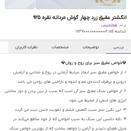
انگشتر عقیق زرد چهار گوش مردانه نقره ۹۲۵
برند:
هخامنش
شناسه کالا
1837000.0000000002
بررسی
توضیحات
مشخصات
نظرات کاربران
💎خواص عقیق سبز برای روح و روان💎
۱- از خواص عقیق سبز ایجاد شرایط آرمانی در روح و شادابی و آرامش
درونی و برطرف کننده‌ی غم و اندوه و ناراحتی های روحی می باشد.
۲- از خواص سنگ عقیق سبز آن است که سبب از بین بردن و دور ساختن
انرژی های منفی از محیط می شود.
۳- این نگین سبز سبب کاهش خشم و تقویت حسن نیت می گردد.
۴- نگه داشتن این سنگ به سبب امواجی که از خود ساطع می‌کند در
منزل فضای دلپذیر و آرامی را خواهد ساخت که از بهترین خواص سنگ