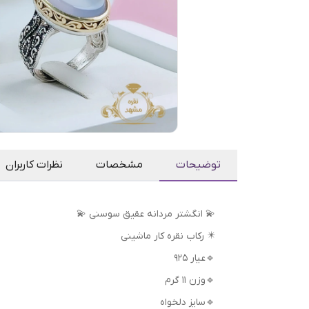
توضیحات
مشخصات
نظرات کاربران
💫 انگشتر مردانه عقیق سوسنی 💫
✴️ رکاب نقره کار ماشینی
🔹عیار 925
🔹وزن 11 گرم
🔹سایز دلخواه