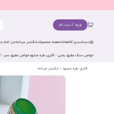
ورود / ثبت نام
دسته‌بندی کالاها
خانه
همه محصولات
انگشتر مردانه
حرز امام جو
خواص سنگ عقیق یمنی - گالری نقره مشهد
خواص عقیق سبز - گ
گالری نقره مشهد
انگشتر مردانه