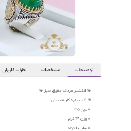
توضیحات
مشخصات
نظرات کاربران
💫 انگشتر مردانه عقیق سبز 💫
✴️ رکاب نقره کار ماشینی
🔹عیار 925
🔹وزن 13 گرم
🔹سایز دلخواه