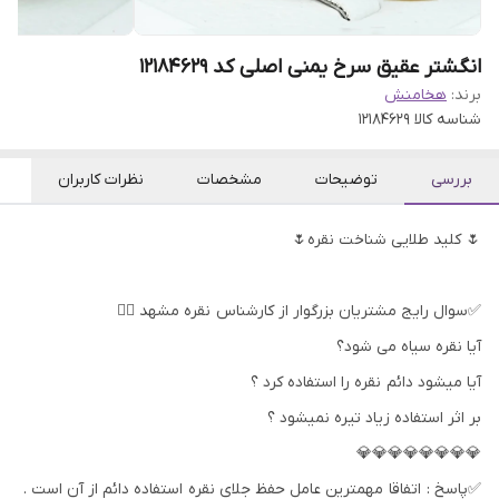
انگشتر عقیق سرخ یمنی اصلی کد 12184629
برند:
هخامنش
شناسه کالا
12184629
بررسی
توضیحات
مشخصات
نظرات کاربران
🌷 کلید طلایی شناخت نقره🌷
✅سوال رایج مشتریان بزرگوار از کارشناس نقره مشهد 👇🏻
آیا نقره سیاه می شود؟
آیا میشود دائم نقره را استفاده کرد ؟
بر اثر استفاده زیاد تیره نمیشود ؟
💎💎💎💎💎💎💎💎
✅پاسخ : اتفاقا مهمترین عامل حفظ جلای نقره استفاده دائم از آن است .