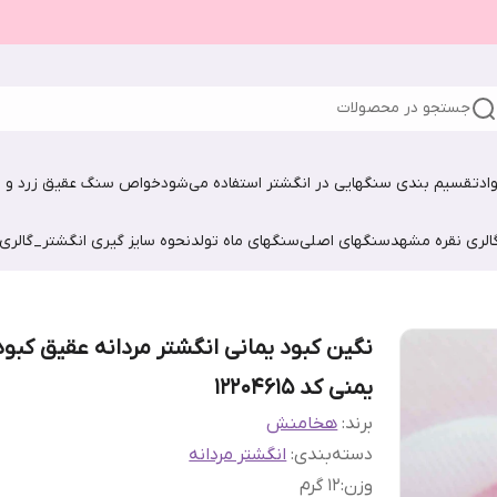
جستجو در محصولات
اد
تقسیم بندی سنگهایی در انگشتر استفاده می‌شود
خواص سنگ عقیق زرد و ش
الری نقره مشهد
سنگهای اصلی
سنگهای ماه تولد
نحوه سایز گیری انگشتر_گالری
نگین کبود یمانی انگشتر مردانه عقیق کبود
یمنی کد 12204615
برند:
هخامنش
دسته‌بندی
:
انگشتر مردانه
وزن
:
12 گرم