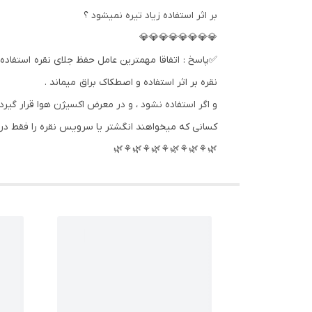
بر اثر استفاده زیاد تیره نمیشود ؟
💎💎💎💎💎💎💎💎
✅پاسخ : اتفاقا مهمترین عامل حفظ جلای نقره استفاده 
نقره بر اثر استفاده و اصطکاک براق میماند .
و اگر استفاده نشود ، و در معرض اکسیژن هوا قرار گیرد 
کسانی که میخواهند انگشتر یا سرویس نقره را فقط در م
🌿⚘🌿⚘🌿⚘🌿⚘🌿⚘🌿