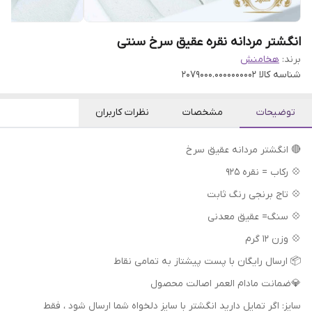
انگشتر مردانه نقره عقیق سرخ سنتی
برند:
هخامنش
شناسه کالا
2079000.0000000002
توضیحات
مشخصات
نظرات کاربران
🔴 انگشتر مردانه عقیق سرخ
💠 رکاب = نقره 925
💠 تاج برنجی رنگ ثابت
💠 سنگ= عقیق معدنی
💠 وزن 12 گرم
📦 ارسال رایگان با پست پیشتاز به تمامی نقاط
💎ضمانت مادام العمر اصالت محصول
سایز: اگر تمایل دارید انگشتر با سایز دلخواه شما ارسال شود ، فقط