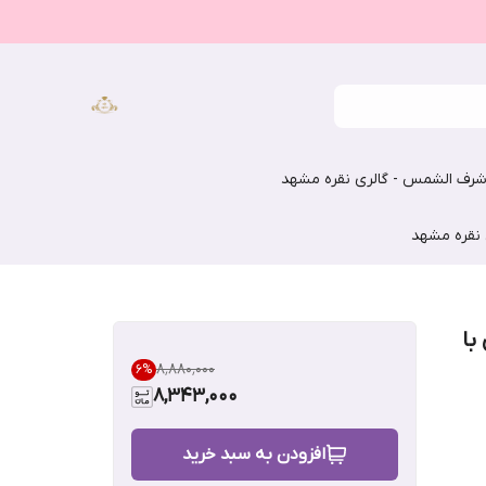
رف الشمس - گالری نقره مشهد
 نقره مشهد
با
۸٬۸۸۰٬۰۰۰
6
%
8,343,000
افزودن به سبد خرید