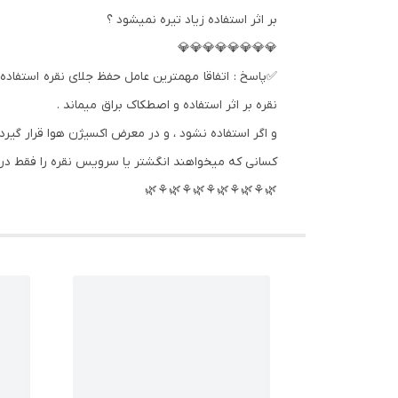
بر اثر استفاده زیاد تیره نمیشود ؟
💎💎💎💎💎💎💎💎
✅پاسخ : اتفاقا مهمترین عامل حفظ جلای نقره استفاده 
نقره بر اثر استفاده و اصطکاک براق میماند .
و اگر استفاده نشود ، و در معرض اکسیژن هوا قرار گیرد 
کسانی که میخواهند انگشتر یا سرویس نقره را فقط در م
🌿⚘🌿⚘🌿⚘🌿⚘🌿⚘🌿