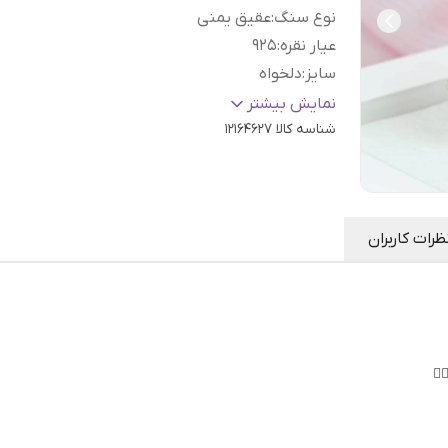
نوع سنگ
:
عقیق یمنی
عیار نقره
:
925
سایز
:
دلخواه
رنگ نگین
:
سرخ پرتقالی
نمایش بیشتر
شناسه کالا
12164627
ظرات کاربران
🏻