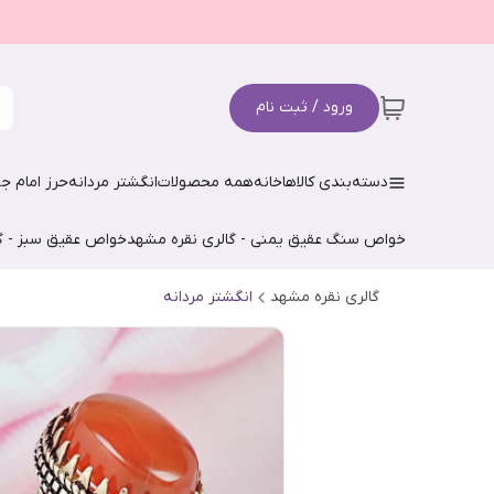
ورود / ثبت نام
دسته‌بندی کالاها
خانه
همه محصولات
انگشتر مردانه
حرز امام جو
خواص سنگ عقیق یمنی - گالری نقره مشهد
خواص عقیق سبز - گ
گالری نقره مشهد
انگشتر مردانه