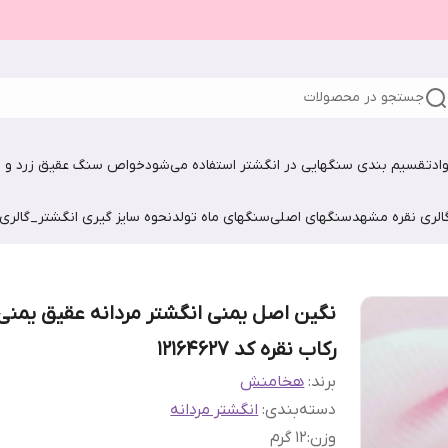
جستجو در محصولات
اد
تقسیم بندی سنگهایی در انگشتر استفاده می‌شود
خواص سنگ عقیق زرد و ش
الری نقره مشهد
سنگهای اصلی
سنگهای ماه تولد
نحوه سایز گیری انگشتر_گالری
نگین اصل یمنی انگشتر مردانه عقیق یمنی 
رکاب نقره کد 12164627
برند:
هخامنش
دسته‌بندی
:
انگشتر مردانه
وزن
:
12 گرم