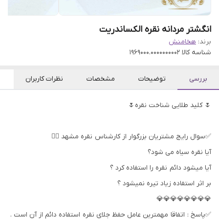
انگشتر مردانه نقره الکساندریت
برند:
هخامنش
شناسه کالا
1969000.0000000002
بررسی
توضیحات
مشخصات
نظرات کاربران
🌷 کلید طلایی شناخت نقره🌷
✅سوال رایج مشتریان بزرگوار از کارشناس نقره مشهد 👇🏻
آیا نقره سیاه می شود؟
آیا میشود دائم نقره را استفاده کرد ؟
بر اثر استفاده زیاد تیره نمیشود ؟
💎💎💎💎💎💎💎💎
✅پاسخ : اتفاقا مهمترین عامل حفظ جلای نقره استفاده دائم از آن است .