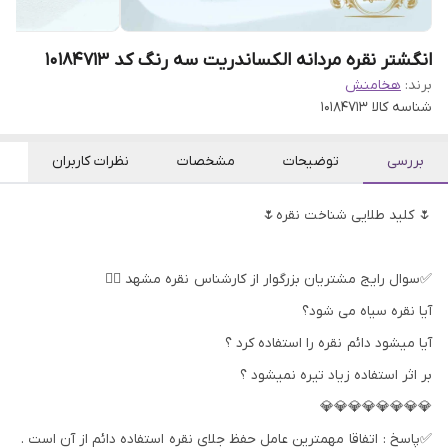
انگشتر نقره مردانه الکساندریت سه رنگ کد 10184713
برند:
هخامنش
شناسه کالا
10184713
بررسی
توضیحات
مشخصات
نظرات کاربران
🌷 کلید طلایی شناخت نقره🌷
✅سوال رایج مشتریان بزرگوار از کارشناس نقره مشهد 👇🏻
آیا نقره سیاه می شود؟
آیا میشود دائم نقره را استفاده کرد ؟
بر اثر استفاده زیاد تیره نمیشود ؟
💎💎💎💎💎💎💎💎
✅پاسخ : اتفاقا مهمترین عامل حفظ جلای نقره استفاده دائم از آن است .