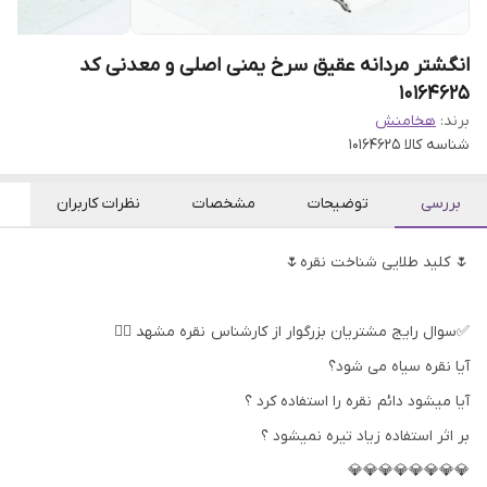
انگشتر مردانه عقیق سرخ یمنی اصلی و معدنی کد
10164625
برند:
هخامنش
شناسه کالا
10164625
بررسی
توضیحات
مشخصات
نظرات کاربران
🌷 کلید طلایی شناخت نقره🌷
✅سوال رایج مشتریان بزرگوار از کارشناس نقره مشهد 👇🏻
آیا نقره سیاه می شود؟
آیا میشود دائم نقره را استفاده کرد ؟
بر اثر استفاده زیاد تیره نمیشود ؟
💎💎💎💎💎💎💎💎