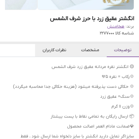
انگشتر عقیق زرد با حرز شرف الشمس
برند:
هخامنش
شناسه کالا
2277000
توضیحات
مشخصات
نظرات کاربران
🟡 انگشتر نقره مردانه عقیق زرد شرف الشمس
💠رکاب = نقره 925
💠 حکاکی دست پذیرفته میشود (هزینه حکاکی جدا محاسبه میگردد)
💠سنگ= عقیق زرد
💠وزن 11 گرم
📦 ارسال رایگان به تمامی نقاط با پست پیشتاز
💎ضمانت مادام العمر اصالت محصول
سایز:اگر تمایل دارید انگشتر با سایز دلخواه شما ارسال شود ، فقط