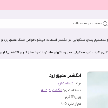
جستجو در محصولات
اد
تقسیم بندی سنگهایی در انگشتر استفاده می‌شود
خواص سنگ عقیق زرد و ش
الری نقره مشهد
سنگهای اصلی
سنگهای ماه تولد
نحوه سایز گیری انگشتر_گالری
انگشتر عقیق زرد
برند:
هخامنش
دسته‌بندی
:
انگشتر مردانه
وزن
:
12 گرم
عیار نقره
:
925