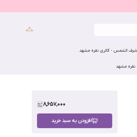
رف الشمس - گالری نقره مشهد
 نقره مشهد
8,657,000
افزودن به سبد خرید