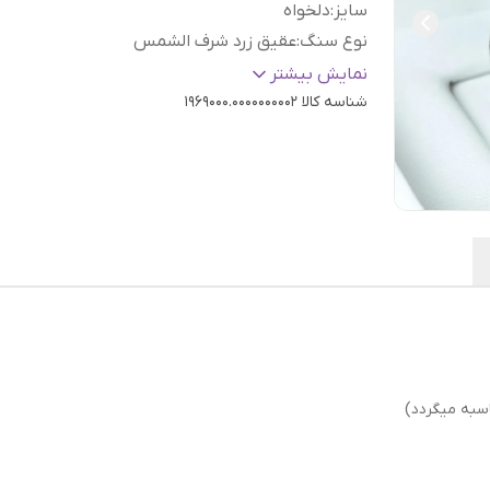
سایز
:
دلخواه
نوع سنگ
:
عقیق زرد شرف الشمس
رنگ نگین
:
زرد
نمایش بیشتر
شناسه کالا
1969000.0000000002
سبه میگردد)