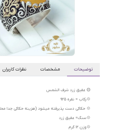
توضیحات
مشخصات
نظرات کاربران
🟡 عقیق زرد شرف الشمس
💠رکاب = نقره 925
💠 حکاکی دست پذیرفته میشود (هزینه حکاکی جدا محا
💠سنگ= عقیق زرد
💠وزن 12 گرم