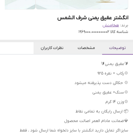
انگشتر عقیق یمنی شرف الشمس
برند:
هخامنش
شناسه کالا
1969000.0000000002
توضیحات
مشخصات
نظرات کاربران
🔰عقیق یمنی🔰
💠رکاب = نقره 925
💠 حکاکی دست پذیرفته میشود
💠سنگ= عقیق یمنی
💠وزن 14 گرم
📦 ارسال رایگان به تمامی نقاط
💎ضمانت مادام العمر اصالت محصول
سایز:اگر تمایل دارید انگشتر با سایز دلخواه شما ارسال شود ، فقط