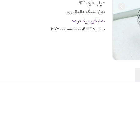
عیار نقره
:
925
نوع سنگ
:
عقیق زرد
رنگ نگین
:
زرد
نمایش بیشتر
شناسه کالا
1573000.0000000002