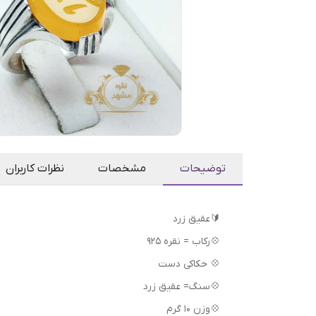
توضیحات
مشخصات
نظرات کاربران
🔰عقیق زرد
💠رکاب = نقره 925
💠 حکاکی دست
💠سنگ= عقیق زرد
💠وزن 10 گرم