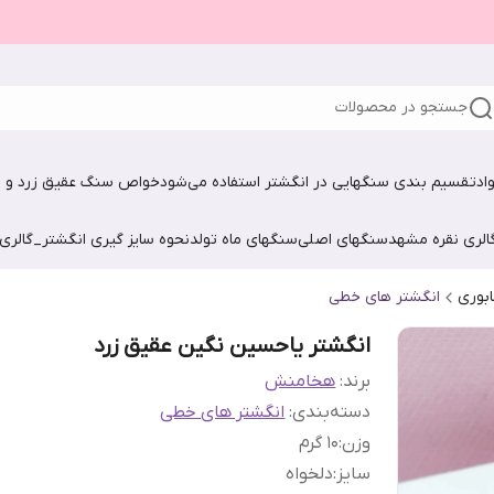
جستجو در محصولات
اد
تقسیم بندی سنگهایی در انگشتر استفاده می‌شود
خواص سنگ عقیق زرد و ش
الری نقره مشهد
سنگهای اصلی
سنگهای ماه تولد
نحوه سایز گیری انگشتر_گالری
ابوری
انگشتر های خطی
انگشتر یاحسین نگین عقیق زرد
برند:
هخامنش
دسته‌بندی
:
انگشتر های خطی
وزن
:
10 گرم
سایز
:
دلخواه