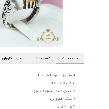
توضیحات
مشخصات
نظرات کاربران
🔰عقیق زرد شرف الشمس🔰
💠رکاب = نقره 925
💠 حکاکی دست پذیرفته میشود
💠سنگ= عقیق زرد
💠وزن 9 گرم