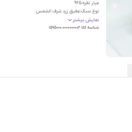
عیار نقره
:
925
نوع سنگ
:
عقیق زرد شرف الشمس
رنگ نگین
:
زرد
نمایش بیشتر
شناسه کالا
1595000.0000000002