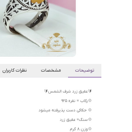
توضیحات
مشخصات
نظرات کاربران
🔰عقیق زرد شرف الشمس🔰
💠رکاب = نقره 925
💠 حکاکی دست پذیرفته میشود
💠سنگ= عقیق زرد
💠وزن 8 گرم