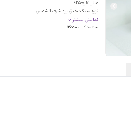
عیار نقره
:
925
نوع سنگ
:
عقیق زرد شرف الشمس
رنگ نگین
:
زرد
نمایش بیشتر
شناسه کالا
1265000