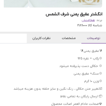
انگشتر عقیق یمنی شرف الشمس
برند:
هخامنش
شناسه کالا
2189000
توضیحات
مشخصات
نظرات کاربران
🔰عقیق یمنی🔰
💠رکاب = نقره 925
💠 حکاکی دست پذیرفته میشود
💠سنگ= عقیق یمنی
💠وزن 10 گرم
📦 ارسال رایگان به تمامی نقاط
💎ضمانت مادام العمر اصالت محصول