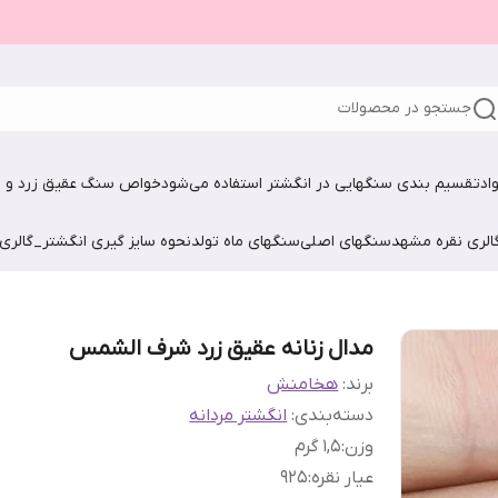
جستجو در محصولات
اد
تقسیم بندی سنگهایی در انگشتر استفاده می‌شود
خواص سنگ عقیق زرد و ش
الری نقره مشهد
سنگهای اصلی
سنگهای ماه تولد
نحوه سایز گیری انگشتر_گالری
مدال زنانه عقیق زرد شرف الشمس
برند:
هخامنش
دسته‌بندی
:
انگشتر مردانه
وزن
:
۱,۵ گرم
عیار نقره
:
925