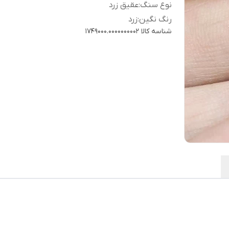
نوع سنگ
:
عقیق زرد
رنگ نگین
:
زرد
شناسه کالا
1749000.0000000002