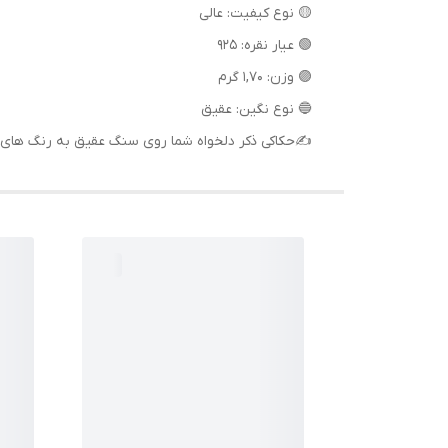
🟡 نوع کیفیت: عالی
🟢 عیار نقره: ۹۲۵
🟣 وزن: ۱,۷۰ گرم
🔵 نوع نگین: عقیق
✍حکاکی ذکر دلخواه شما روی سنگ عقیق به رنگ های 