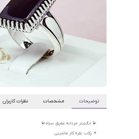
توضیحات
مشخصات
نظرات کاربران
💫 انگشتر مردانه عقیق سیاه💫
✴️ رکاب نقره کار ماشینی