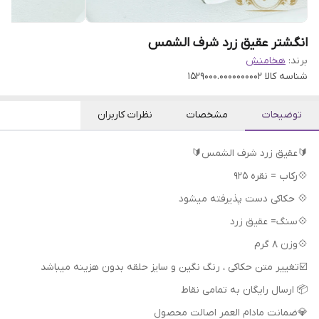
انگشتر عقیق زرد شرف الشمس
برند:
هخامنش
شناسه کالا
1529000.0000000002
توضیحات
مشخصات
نظرات کاربران
🔰عقیق زرد شرف الشمس🔰
💠رکاب = نقره 925
💠 حکاکی دست پذیرفته میشود
💠سنگ= عقیق زرد
💠وزن 8 گرم
📦 ارسال رایگان به تمامی نقاط
💎ضمانت مادام العمر اصالت محصول