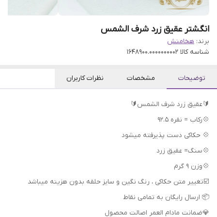
انگشتر عقیق زرد شرف الشمس
برند:
هخامنش
شناسه کالا
1648900.0000000002
توضیحات
مشخصات
نظرات کاربران
🔰عقیق زرد شرف الشمس🔰
💠رکاب = نقره 92.5
💠 حکاکی دست پذیرفته میشود
💠سنگ= عقیق زرد
💠وزن 9 گرم
📦 ارسال رایگان به تمامی نقاط
💎ضمانت مادام العمر اصالت محصول