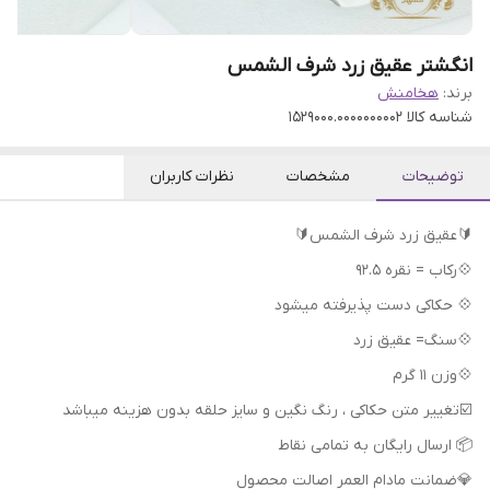
انگشتر عقیق زرد شرف الشمس
برند:
هخامنش
شناسه کالا
1529000.0000000002
توضیحات
مشخصات
نظرات کاربران
🔰عقیق زرد شرف الشمس🔰
💠رکاب = نقره 92.5
💠 حکاکی دست پذیرفته میشود
💠سنگ= عقیق زرد
💠وزن 11 گرم
📦 ارسال رایگان به تمامی نقاط
💎ضمانت مادام العمر اصالت محصول