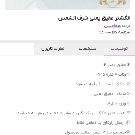
انگشتر عقیق یمنی شرف الشمس
برند:
هخامنش
شناسه کالا
2189000
توضیحات
مشخصات
نظرات کاربران
🔰عقیق یمنی🔰
💠رکاب = نقره 92.5
💠 حکاکی دست پذیرفته میشود
💠سنگ= عقیق یمنی
💠وزن 10 گرم
📦 ارسال رایگان به تمامی نقاط
💎ضمانت مادام العمر اصالت محصول