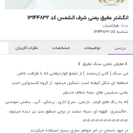
انگشتر عقیق یمنی شرف الشمس کد 13144832
برند:
هخامنش
شناسه کالا
13144832
بررسی
توضیحات
مشخصات
نظرات کاربران
🌷معرفی علمی سنگ عقیق 🌷
این سنگ ( کانی ارزشمند ) از تجمع کوارتزهایی که با ظرافت خاص
منطقه ای شکل گرفته است تشکیل میشود .از گروه کلسدوئین است
یعنی سیلیس های نیمه شفاف متبلور .
که به رنگ های قرمز ، نارنجی ، سرخ اناری ، زرشکی ، آبی ، بنفش سوسنی
، خاکستری ، قهوه ای ،سیاه ،سفید در برخی منطق سبز نیز دیده میشود .
🌱🌱🌱🌱🌱🌱🌱🌱🌱🌱🌱
در عهد باستان در امر جواهر سازی بسیار استفاده میکردند .