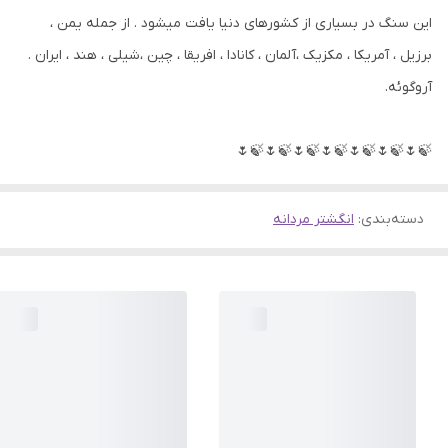
این سنگ در بسیاری از کشورهای دنیا یافت میشود . از جمله یمن ،
برزیل ، آمریکا ، مکزیک ،آلمان ، کانادا ، افریقا ، چین ،شیلی ، هند ، ایران .
آروگوئه.
🍃🌷🍃🌷🍃🌷🍃🌷🍃🌷🍃🌷🍃🌷
دسته‌بندی
:
انگشتر مردانه