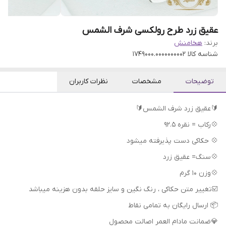
عقیق زرد طرح رولکسی شرف الشمس
برند:
هخامنش
شناسه کالا
1749000.0000000002
توضیحات
مشخصات
نظرات کاربران
🔰عقیق زرد شرف الشمس🔰
💠رکاب = نقره 92.5
💠 حکاکی دست پذیرفته میشود
💠سنگ= عقیق زرد
💠وزن 10 گرم
📦 ارسال رایگان به تمامی نقاط
💎ضمانت مادام العمر اصالت محصول