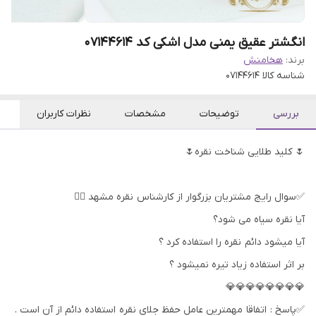
انگشتر عقیق یمنی مدل اشکی کد 07144614
برند:
هخامنش
شناسه کالا
07144614
بررسی
توضیحات
مشخصات
نظرات کاربران
🌷 کلید طلایی شناخت نقره🌷
✅سوال رایج مشتریان بزرگوار از کارشناس نقره مشهد 👇🏻
آیا نقره سیاه می شود؟
آیا میشود دائم نقره را استفاده کرد ؟
بر اثر استفاده زیاد تیره نمیشود ؟
💎💎💎💎💎💎💎💎
✅پاسخ : اتفاقا مهمترین عامل حفظ جلای نقره استفاده دائم از آن است .