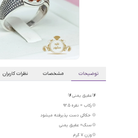
توضیحات
مشخصات
نظرات کاربران
🔰عقیق یمنی🔰
💠رکاب = نقره 92.5
💠 حکاکی دست پذیرفته میشود
💠سنگ= عقیق یمنی
💠وزن 7 گرم