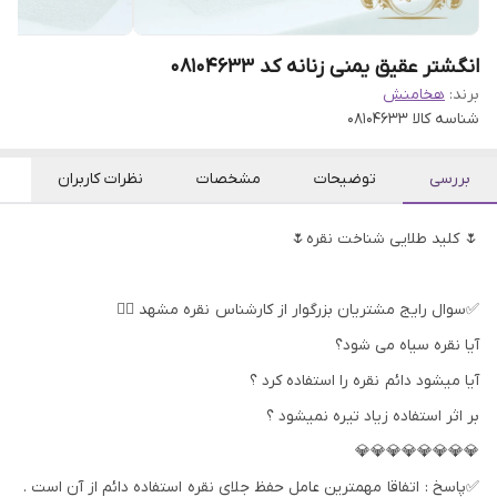
انگشتر عقیق یمنی زنانه کد 08104633
برند:
هخامنش
شناسه کالا
08104633
بررسی
توضیحات
مشخصات
نظرات کاربران
🌷 کلید طلایی شناخت نقره🌷
✅سوال رایج مشتریان بزرگوار از کارشناس نقره مشهد 👇🏻
آیا نقره سیاه می شود؟
آیا میشود دائم نقره را استفاده کرد ؟
بر اثر استفاده زیاد تیره نمیشود ؟
💎💎💎💎💎💎💎💎
✅پاسخ : اتفاقا مهمترین عامل حفظ جلای نقره استفاده دائم از آن است .