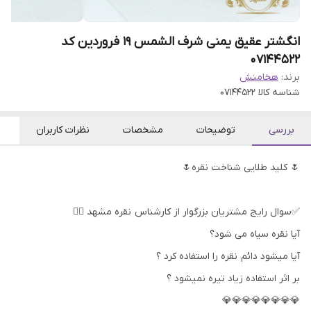
انگشتر عقیق یمنی شرف الشمس 19 فروردین کد
07144522
برند:
هخامنش
شناسه کالا
07144522
بررسی
توضیحات
مشخصات
نظرات کاربران
🌷 کلید طلایی شناخت نقره🌷
✅سوال رایج مشتریان بزرگوار از کارشناس نقره مشهد 👇🏻
آیا نقره سیاه می شود؟
آیا میشود دائم نقره را استفاده کرد ؟
بر اثر استفاده زیاد تیره نمیشود ؟
💎💎💎💎💎💎💎💎