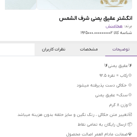
انگشتر عقیق یمنی شرف الشمس
برند:
هخامنش
شناسه کالا
1925000.0000000002
توضیحات
مشخصات
نظرات کاربران
🔰عقیق یمنی🔰
💠رکاب = نقره 92.5
💠 حکاکی دست پذیرفته میشود
💠سنگ= عقیق یمنی
💠وزن 8 گرم
📦 ارسال رایگان به تمامی نقاط
💎ضمانت مادام العمر اصالت محصول