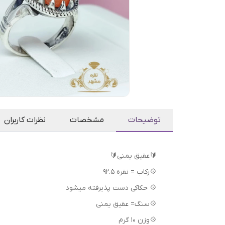
توضیحات
مشخصات
نظرات کاربران
🔰عقیق یمنی🔰
💠رکاب = نقره 92.5
💠 حکاکی دست پذیرفته میشود
💠سنگ= عقیق یمنی
💠وزن 10 گرم