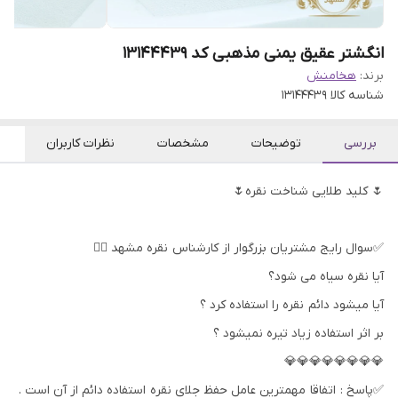
انگشتر عقیق یمنی مذهبی کد 13144439
برند:
هخامنش
شناسه کالا
13144439
بررسی
توضیحات
مشخصات
نظرات کاربران
🌷 کلید طلایی شناخت نقره🌷
✅سوال رایج مشتریان بزرگوار از کارشناس نقره مشهد 👇🏻
آیا نقره سیاه می شود؟
آیا میشود دائم نقره را استفاده کرد ؟
بر اثر استفاده زیاد تیره نمیشود ؟
💎💎💎💎💎💎💎💎
✅پاسخ : اتفاقا مهمترین عامل حفظ جلای نقره استفاده دائم از آن است .