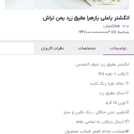
انگشتر یاعلی یازهرا عقیق زرد یمن تراش
برند:
هخامنش
شناسه کالا
1947000.0000000002
توضیحات
مشخصات
نظرات کاربران
انگشتر عقیق زرد شرف الشمس
💠رکاب = نقره 925
💠 تمام نقره رنگ ثابت
💠سنگ عقیق زرد
💠وزن 15 گرم
📦 ارسال رایگان به تمامی نقاط
💎ضمانت مادام العمر اصالت محصول