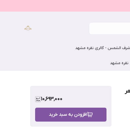
رف الشمس - گالری نقره مشهد
 نقره مشهد
ر
10,693,000
افزودن به سبد خرید