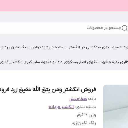
جستجو در محصولات
اد
تقسیم بندی سنگهایی در انگشتر استفاده می‌شود
خواص سنگ عقیق زرد و ش
الری نقره مشهد
سنگهای اصلی
سنگهای ماه تولد
نحوه سایز گیری انگشتر_گالری
فروش انگشتر ومن یتق الله عقیق زرد فروه
برند:
هخامنش
دسته‌بندی
:
انگشتر مردانه
وزن
:
1۶ گرم
رنگ نگین
:
زرد