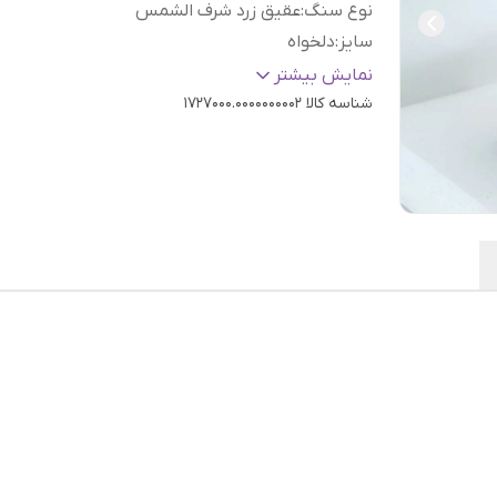
نوع سنگ
:
عقیق زرد شرف الشمس
سایز
:
دلخواه
عیار نقره
:
925
نمایش بیشتر
شناسه کالا
1727000.0000000002