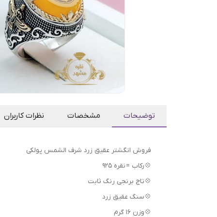
توضیحات
مشخصات
نظرات کاربران
فروش انگشتر عقیق زرد شرف الشمس پولکی
💠رکاب = نقره 925
💠تاج برنجی رنگ ثابت
💠سنگ عقیق زرد
💠وزن 16 گرم