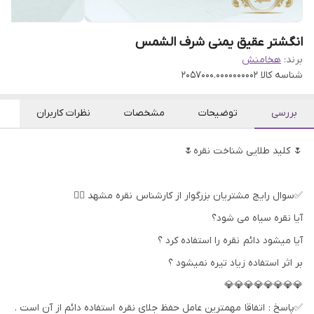
انگشتر عقیق یمنی شرف الشمس
برند:
هخامنش
شناسه کالا
2057000.0000000002
بررسی
توضیحات
مشخصات
نظرات کاربران
🌷 کلید طلایی شناخت نقره🌷
✅سوال رایج مشتریان بزرگوار از کارشناس نقره مشهد 👇🏻
آیا نقره سیاه می شود؟
آیا میشود دائم نقره را استفاده کرد ؟
بر اثر استفاده زیاد تیره نمیشود ؟
💎💎💎💎💎💎💎💎
✅پاسخ : اتفاقا مهمترین عامل حفظ جلای نقره استفاده دائم از آن است .