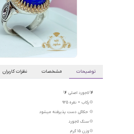
توضیحات
مشخصات
نظرات کاربران
🔰لاجورد اصلی 🔰
💠رکاب = نقره 925
💠 حکاکی دست پذیرفته میشود
💠سنگ لاجورد
💠وزن 15 گرم